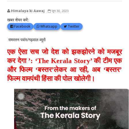
Himalaya ki Aawaj
जून 30, 2023
खबर शेयर करें:
Facebook
Whatsapp
Twitter
रामरतन पवांर/गढ़वाल ब्यूरो
एक ऐसा सच जो देश को झकझोरने को मजबूर
कर देगा ’: ‘The Kerala Story’ की टीम एक
और फिल्म ‘बस्तर’लेकर आ रही, अब ‘बस्तर’
फिल्म वामपंथी हिंसा की पोल खोलेगी।