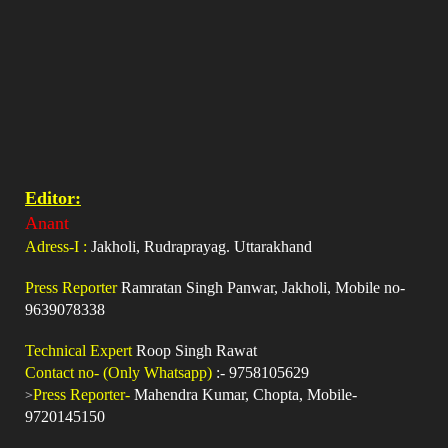
Editor:
Anant
Adress-I :
Jakholi, Rudraprayag. Uttarakhand
Press Reporter
Ramratan Singh Panwar, Jakholi, Mobile no-
9639078338
Technical Expert
Roop Singh Rawat
Contact no- (Only Whatsapp)
:- 9758105629
>
Press Reporter-
Mahendra Kumar, Chopta, Mobile-
9720145150