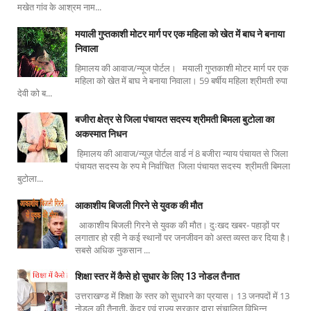
मखेत गांव के आश्रम नाम...
मयाली गुप्तकाशी मोटर मार्ग पर एक महिला को खेत में बाघ ने बनाया
निवाला
हिमालय की आवाज/न्यूज पोर्टल। मयाली गुप्तकाशी मोटर मार्ग पर एक
महिला को खेत में बाघ ने बनाया निवाला। 59 बर्षीय महिला श्रीमती रुपा
देवी को ब...
बजीरा क्षेत्र से जिला पंचायत सदस्य श्रीमती बिमला बुटोला का
अकस्मात निधन
हिमालय की आवाज/न्यूज़ पोर्टल वार्ड नं 8 बजीरा न्याय पंचायत से जिला
पंचायत सदस्य के रुप मे निर्वाचित जिला पंचायत सदस्य श्रीमती बिमला
बुटोला...
आकाशीय बिजली गिरने से युवक की मौत
आकाशीय बिजली गिरने से युवक की मौत। दुःखद खबर- पहाड़ों पर
लगातार हो रही ने कई स्थानों पर जनजीवन को अस्त व्यस्त कर दिया है।
सबसे अधिक नुकसान ...
शिक्षा स्तर में कैसे हो सुधार के लिए 13 नोडल तैनात
उत्तराखण्ड में शिक्षा के स्तर को सुधारने का प्रयास। 13 जनपदों में 13
नोडल की तैनाती, केंद्र एवं राज्य सरकार द्वारा संचालित विभिन्न