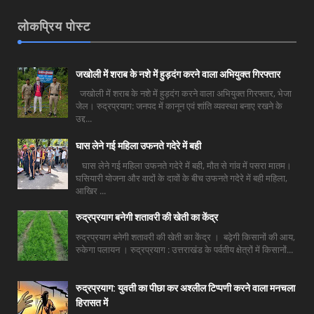
लोकप्रिय पोस्ट
जखोली में शराब के नशे में हुड़दंग करने वाला अभियुक्त गिरफ्तार
जखोली में शराब के नशे में हुड़दंग करने वाला अभियुक्त गिरफ्तार, भेजा
जेल। रुद्रप्रयाग: जनपद में कानून एवं शांति व्यवस्था बनाए रखने के
उद्द...
घास लेने गई महिला उफनते गदेरे में बही
घास लेने गई महिला उफनते गदेरे में बही, मौत से गांव में पसरा मातम।
घसियारी योजना और वादों के दावों के बीच उफनते गदेरे में बही महिला,
आखिर ...
रुद्रप्रयाग बनेगी शतावरी की खेती का केंद्र
रुद्रप्रयाग बनेगी शतावरी की खेती का केंद्र । बढ़ेगी किसानों की आय,
रुकेगा पलायन । रुद्रप्रयाग : उत्तराखंड के पर्वतीय क्षेत्रों में किसानों...
रुद्रप्रयाग: युवती का पीछा कर अश्लील टिप्पणी करने वाला मनचला
हिरासत में