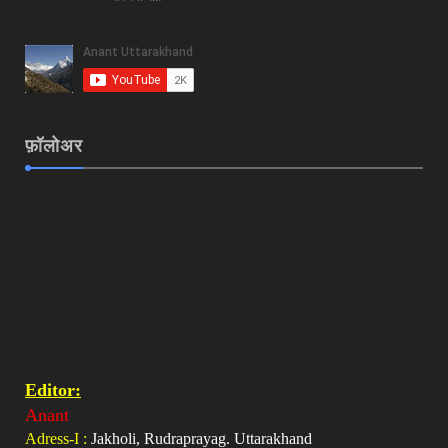
फ़ॉलोअर
Editor:
Anant
Adress-I :
Jakholi, Rudraprayag. Uttarakhand