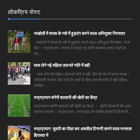
लोकप्रिय पोस्ट
जखोली में शराब के नशे में हुड़दंग करने वाला अभियुक्त गिरफ्तार
जखोली में शराब के नशे में हुड़दंग करने वाला अभियुक्त गिरफ्तार, भेजा
जेल। रुद्रप्रयाग: जनपद में कानून एवं शांति व्यवस्था बनाए रखने के
उद्द...
घास लेने गई महिला उफनते गदेरे में बही
घास लेने गई महिला उफनते गदेरे में बही, मौत से गांव में पसरा मातम।
घसियारी योजना और वादों के दावों के बीच उफनते गदेरे में बही महिला,
आखिर ...
रुद्रप्रयाग बनेगी शतावरी की खेती का केंद्र
रुद्रप्रयाग बनेगी शतावरी की खेती का केंद्र । बढ़ेगी किसानों की आय,
रुकेगा पलायन । रुद्रप्रयाग : उत्तराखंड के पर्वतीय क्षेत्रों में किसानों...
रुद्रप्रयाग: युवती का पीछा कर अश्लील टिप्पणी करने वाला मनचला
हिरासत में