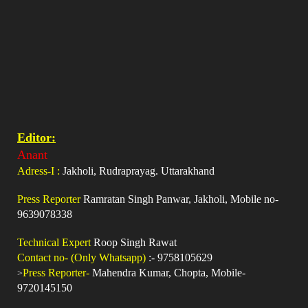
Editor:
Anant
Adress-I :
Jakholi, Rudraprayag. Uttarakhand
Press Reporter
Ramratan Singh Panwar, Jakholi, Mobile no-
9639078338
Technical Expert
Roop Singh Rawat
Contact no- (Only Whatsapp)
:- 9758105629
>
Press Reporter-
Mahendra Kumar, Chopta, Mobile-
9720145150