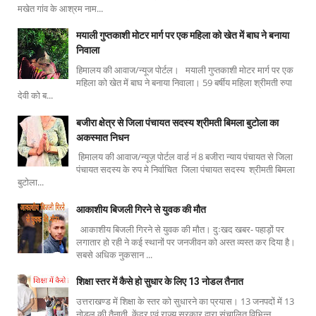
मखेत गांव के आश्रम नाम...
मयाली गुप्तकाशी मोटर मार्ग पर एक महिला को खेत में बाघ ने बनाया
निवाला
हिमालय की आवाज/न्यूज पोर्टल। मयाली गुप्तकाशी मोटर मार्ग पर एक
महिला को खेत में बाघ ने बनाया निवाला। 59 बर्षीय महिला श्रीमती रुपा
देवी को ब...
बजीरा क्षेत्र से जिला पंचायत सदस्य श्रीमती बिमला बुटोला का
अकस्मात निधन
हिमालय की आवाज/न्यूज़ पोर्टल वार्ड नं 8 बजीरा न्याय पंचायत से जिला
पंचायत सदस्य के रुप मे निर्वाचित जिला पंचायत सदस्य श्रीमती बिमला
बुटोला...
आकाशीय बिजली गिरने से युवक की मौत
आकाशीय बिजली गिरने से युवक की मौत। दुःखद खबर- पहाड़ों पर
लगातार हो रही ने कई स्थानों पर जनजीवन को अस्त व्यस्त कर दिया है।
सबसे अधिक नुकसान ...
शिक्षा स्तर में कैसे हो सुधार के लिए 13 नोडल तैनात
उत्तराखण्ड में शिक्षा के स्तर को सुधारने का प्रयास। 13 जनपदों में 13
नोडल की तैनाती, केंद्र एवं राज्य सरकार द्वारा संचालित विभिन्न