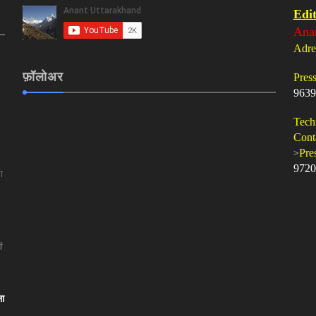
Edit
Ana
Adre
फ़ॉलोअर
Pres
9639
Tech
Cont
>
Pre
9720
ा
ं
ला