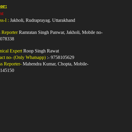
or:
nt
ss-I :
Jakholi, Rudraprayag. Uttarakhand
s Reporter
Ramratan Singh Panwar, Jakholi, Mobile no-
078338
nical Expert
Roop Singh Rawat
act no- (Only Whatsapp)
:- 9758105629
ss Reporter-
Mahendra Kumar, Chopta, Mobile-
145150