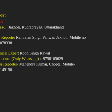
or:
nt
ss-I :
Jakholi, Rudraprayag. Uttarakhand
s Reporter
Ramratan Singh Panwar, Jakholi, Mobile no-
078338
nical Expert
Roop Singh Rawat
act no- (Only Whatsapp)
:- 9758105629
ss Reporter-
Mahendra Kumar, Chopta, Mobile-
145150