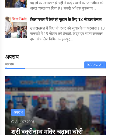
पहाड़ों पर लगातार हो रही ने कई स्थानों पर जनजीवन को
अस्त व्यस्त कर दिया है। सबसे अधिक नुकसान ...
शिक्षा स्तर में कैसे हो सुधार के लिए 13 नोडल तैनात
उत्तराखण्ड में शिक्षा के स्तर को सुधारने का प्रयास। 13
जनपदों में 13 नोडल की तैनाती, केंद्र एवं राज्य सरकार
द्वारा संचालित विभिन्न महत्वपूर्...
अपराध
अपराध
View All
अपराध
Aug 07 2026
श्री बद्रीनाथ मंदिर चढ़ावा चोरी