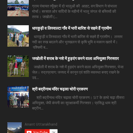
ग्राम पंचायत त्यूँखर में दो भालुओं की आहट, वन विभाग ने संभाला
मोर्चा। बरसात ओर सर्दियों के महीनों में भालू जंगल से बस्तियों की
तरफ। जखोली (...
धारकुड़ी व लिस्वाल्टा गाँव में भारी बारिश से सहमे हैं ग्रामीण
धारकुड़ी व लिस्वाल्टा गाँव में भारी बारिश से सहमे हैं ग्रामीण। लस्तर
नदी का रुख बदलने और भूस्खलन से कृषि भूमि व मकान खतरे में।
पश्चिमी ब...
जखोली में शराब के नशे में हुड़दंग करने वाला अभियुक्त गिरफ्तार
जखोली में शराब के नशे में हुड़दंग करने वाला अभियुक्त गिरफ्तार, भेजा
जेल। रुद्रप्रयाग: जनपद में कानून एवं शांति व्यवस्था बनाए रखने के
उद्द...
श्री बद्रीनाथ मंदिर चढ़ावा चोरी प्रकरण
श्री बद्रीनाथ मंदिर चढ़ावा चोरी प्रकरण। SIT के हत्थे चढ़ा तीसरा
अभियुक्त, जेपी कंपनी का सुरक्षाकर्मी गिरफ्तार। प्रसिद्ध धाम श्री
बद्रीन...