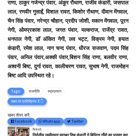
राणा, ठाकुर गजेन्द्र पंवार, अंकुर रौथाण, राजीव कंडारी, जसपाल
लाल, रणवीर गुसाईं, विशाल रावत, किशोर रौथाण, दीवान मेंगवाल,
चैन सिंह पंवार, नरेन्द्र चौहान, प्रदीप जोशी, मकान मेंगवाल, पूरन
नेगी, ओमप्रकाश लाल, जगत पंवार, मल्कराज, राजेंद्र रावत,
धनपाल नेगी, डॉ अंकित नेगी, लव भट्ट, विक्रम नेगी, हयात
कंडारी, रमेश लाल, नाग चन्द पंवार, धीरज सजवाण, पदम सिंह
पंवार, अनिल पंवार,अक्की पंवार,बिशन सिंह राणा, बलवीर राणा,
अश्वनी बिष्ट, दुर्गा रावत, कालीचरण रावत, सुभाष नेगी, राजमोहन
बिष्ट आदि उपस्थित रहे।
Tags:
राजनीति
रुद्रप्रयाग
खबर पर प्रतिक्रिया दें 👇
खबर शेयर करें:
Facebook
Whatsapp
Twitter
Next
निर्दलीय उम्मीदवार मातबर सिह कंडारी ने बिभिन्न गाँवो का भ्रमण कर