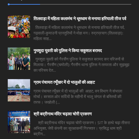
तिलवाड़ा में महिला कलामंच ने धूमधाम से मनाया हरियाली तीज पर्व
तिलवाड़ा में महिला कलामंच ने धूमधाम से मनाया हरियाली तीज पर्व,
गढ़वाली-कुमाउनी प्रस्तुतियों ने मोहा मन। रुद्रप्रयाग (तिलवाड़ा):
महिला साह...
गुमशुदा युवती को पुलिस ने किया सकुशल बरामद
गुमशुदा युवती को गैरसैंण पुलिस ने सकुशल बरामद कर परिजनों से
मिलाया। गैरसैंण (चमोली): गैरसैंण थाना पुलिस ने तत्परता और सूझबूझ
का परिचय देत...
ग्राम पंचायत त्यूँखर में दो भालुओं की आहट
ग्राम पंचायत त्यूँखर में दो भालुओं की आहट, वन विभाग ने संभाला
मोर्चा। बरसात ओर सर्दियों के महीनों में भालू जंगल से बस्तियों की
तरफ। जखोली (...
श्री बद्रीनाथ मंदिर चढ़ावा चोरी प्रकरण
श्री बद्रीनाथ मंदिर चढ़ावा चोरी प्रकरण। SIT के हत्थे चढ़ा तीसरा
अभियुक्त, जेपी कंपनी का सुरक्षाकर्मी गिरफ्तार। प्रसिद्ध धाम श्री
बद्रीन...