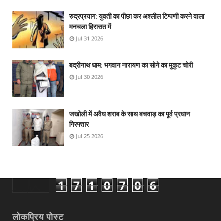
रुद्रप्रयाग: युवती का पीछा कर अश्लील टिप्पणी करने वाला
मनचला हिरासत में
Jul 31 2026
बद्रीनाथ धाम: भगवान नारायण का सोने का मुकुट चोरी
Jul 30 2026
जखोली में अवैध शराब के साथ बचवाड़ का पूर्व प्रधान
गिरफ्तार
Jul 25 2026
1
7
1
0
7
0
6
लोकप्रिय पोस्ट