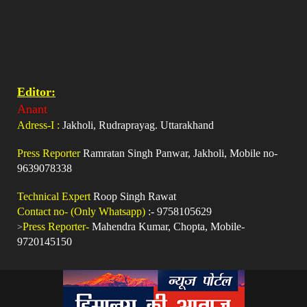
Editor:
Anant
Adress-I :
Jakholi, Rudraprayag. Uttarakhand
Press Reporter
Ramratan Singh Panwar, Jakholi, Mobile no-
9639078338
Technical Expert
Roop Singh Rawat
Contact no- (Only Whatsapp)
:- 9758105629
>
Press Reporter-
Mahendra Kumar, Chopta, Mobile-
9720145150