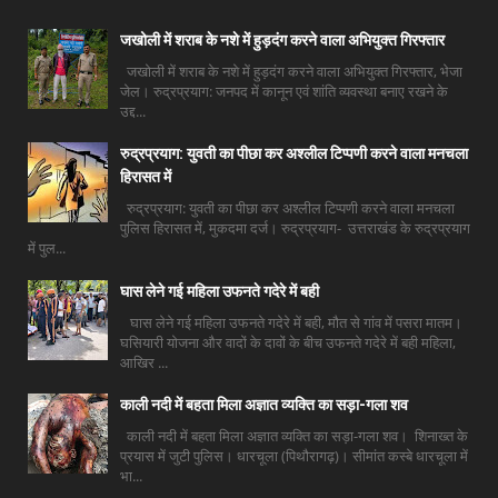
जखोली में शराब के नशे में हुड़दंग करने वाला अभियुक्त गिरफ्तार
जखोली में शराब के नशे में हुड़दंग करने वाला अभियुक्त गिरफ्तार, भेजा
जेल। रुद्रप्रयाग: जनपद में कानून एवं शांति व्यवस्था बनाए रखने के
उद्द...
रुद्रप्रयाग: युवती का पीछा कर अश्लील टिप्पणी करने वाला मनचला
हिरासत में
रुद्रप्रयाग: युवती का पीछा कर अश्लील टिप्पणी करने वाला मनचला
पुलिस हिरासत में, मुकदमा दर्ज। रुद्रप्रयाग- उत्तराखंड के रुद्रप्रयाग
में पुल...
घास लेने गई महिला उफनते गदेरे में बही
घास लेने गई महिला उफनते गदेरे में बही, मौत से गांव में पसरा मातम।
घसियारी योजना और वादों के दावों के बीच उफनते गदेरे में बही महिला,
आखिर ...
काली नदी में बहता मिला अज्ञात व्यक्ति का सड़ा-गला शव
काली नदी में बहता मिला अज्ञात व्यक्ति का सड़ा-गला शव। शिनाख्त के
प्रयास में जुटी पुलिस। धारचूला (पिथौरागढ़)। सीमांत कस्बे धारचूला में
भा...