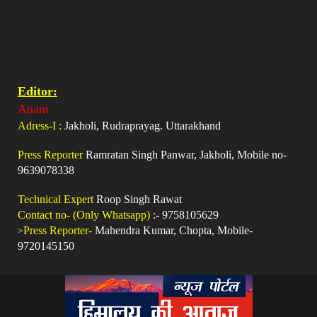
Editor:
Anant
Adress-I :
Jakholi, Rudraprayag. Uttarakhand
Press Reporter
Ramratan Singh Panwar, Jakholi, Mobile no-
9639078338
Technical Expert
Roop Singh Rawat
Contact no- (Only Whatsapp)
:- 9758105629
>
Press Reporter-
Mahendra Kumar, Chopta, Mobile-
9720145150