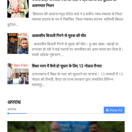
अकस्मात निधन
हिमालय की आवाज/न्यूज़ पोर्टल वार्ड नं 8 बजीरा न्याय पंचायत से जिला
पंचायत सदस्य के रुप मे निर्वाचित जिला पंचायत सदस्य श्रीमती बिमला
बुटोला...
आकाशीय बिजली गिरने से युवक की मौत
आकाशीय बिजली गिरने से युवक की मौत। दुःखद खबर- पहाड़ों पर
लगातार हो रही ने कई स्थानों पर जनजीवन को अस्त व्यस्त कर दिया है।
सबसे अधिक नुकसान ...
शिक्षा स्तर में कैसे हो सुधार के लिए 13 नोडल तैनात
उत्तराखण्ड में शिक्षा के स्तर को सुधारने का प्रयास। 13 जनपदों में 13
नोडल की तैनाती, केंद्र एवं राज्य सरकार द्वारा संचालित विभिन्न
महत्वपूर्...
अपराध
अपराध
View All