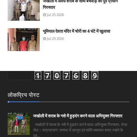
जखोली में अवैध शराब के साथ बचवाड़ का पूर्व प्रधान
गिरफ्तार
Jul 25 2026
भूमियाल देवता मंदिर में चोरी का 4 घंटे में खुलासा
Jul 23 2026
1
7
0
7
6
8
9
लोकप्रिय पोस्ट
जखोली में शराब के नशे में हुड़दंग करने वाला अभियुक्त गिरफ्तार
जखोली में शराब के नशे में हुड़दंग करने वाला अभियुक्त गिरफ्तार, भेजा
जेल। रुद्रप्रयाग: जनपद में कानून एवं शांति व्यवस्था बनाए रखने के
उद्द...