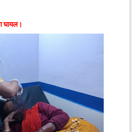
िला घायल।