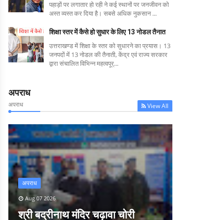
पहाड़ों पर लगातार हो रही ने कई स्थानों पर जनजीवन को
अस्त व्यस्त कर दिया है। सबसे अधिक नुकसान ...
शिक्षा स्तर में कैसे हो सुधार के लिए 13 नोडल तैनात
उत्तराखण्ड में शिक्षा के स्तर को सुधारने का प्रयास। 13
जनपदों में 13 नोडल की तैनाती, केंद्र एवं राज्य सरकार
द्वारा संचालित विभिन्न महत्वपूर्...
अपराध
अपराध
View All
अपराध
Aug 07 2026
श्री बद्रीनाथ मंदिर चढ़ावा चोरी