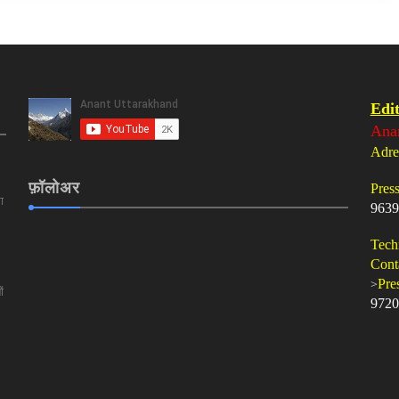
Edit
Ana
Adre
फ़ॉलोअर
Pres
ा
9639
Tech
Cont
>
Pre
ं
9720