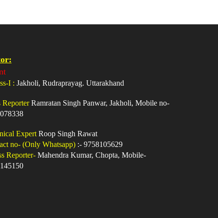
or:
nt
ss-I :
Jakholi, Rudraprayag. Uttarakhand
s Reporter
Ramratan Singh Panwar, Jakholi, Mobile no-
078338
nical Expert
Roop Singh Rawat
act no- (Only Whatsapp)
:- 9758105629
ss Reporter-
Mahendra Kumar, Chopta, Mobile-
145150