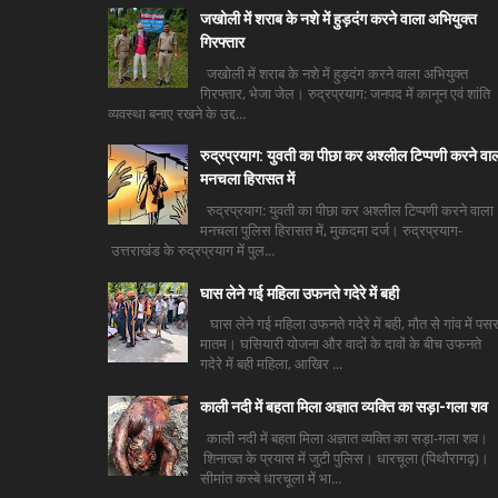
जखोली में शराब के नशे में हुड़दंग करने वाला अभियुक्त
गिरफ्तार
जखोली में शराब के नशे में हुड़दंग करने वाला अभियुक्त
गिरफ्तार, भेजा जेल। रुद्रप्रयाग: जनपद में कानून एवं शांति
व्यवस्था बनाए रखने के उद्द...
रुद्रप्रयाग: युवती का पीछा कर अश्लील टिप्पणी करने वा
मनचला हिरासत में
रुद्रप्रयाग: युवती का पीछा कर अश्लील टिप्पणी करने वाला
मनचला पुलिस हिरासत में, मुकदमा दर्ज। रुद्रप्रयाग-
उत्तराखंड के रुद्रप्रयाग में पुल...
घास लेने गई महिला उफनते गदेरे में बही
घास लेने गई महिला उफनते गदेरे में बही, मौत से गांव में पसर
मातम। घसियारी योजना और वादों के दावों के बीच उफनते
गदेरे में बही महिला, आखिर ...
काली नदी में बहता मिला अज्ञात व्यक्ति का सड़ा-गला शव
काली नदी में बहता मिला अज्ञात व्यक्ति का सड़ा-गला शव।
शिनाख्त के प्रयास में जुटी पुलिस। धारचूला (पिथौरागढ़)।
सीमांत कस्बे धारचूला में भा...