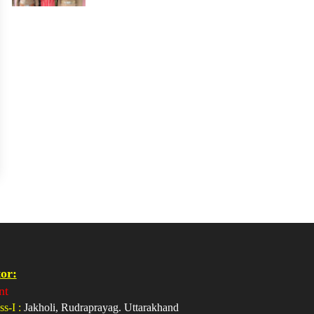
or:
nt
ss-I :
Jakholi, Rudraprayag. Uttarakhand