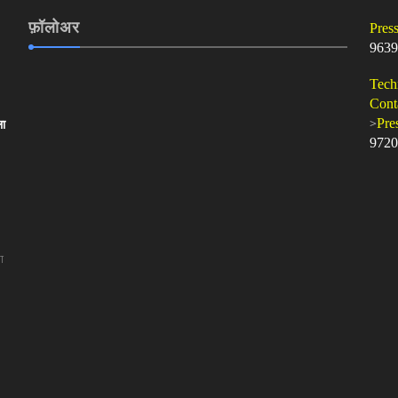
फ़ॉलोअर
Pres
9639
Tech
Cont
>
Pre
ला
9720
ा