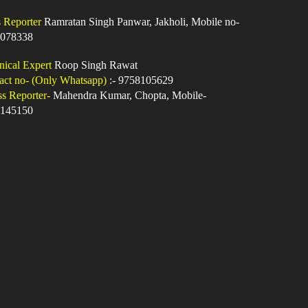
s Reporter
Ramratan Singh Panwar, Jakholi, Mobile no-
078338
nical Expert
Roop Singh Rawat
act no- (Only Whatsapp)
:- 9758105629
ss Reporter-
Mahendra Kumar, Chopta, Mobile-
145150