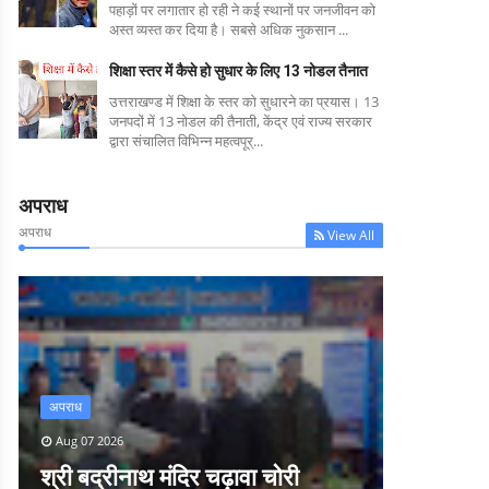
पहाड़ों पर लगातार हो रही ने कई स्थानों पर जनजीवन को
अस्त व्यस्त कर दिया है। सबसे अधिक नुकसान ...
शिक्षा स्तर में कैसे हो सुधार के लिए 13 नोडल तैनात
उत्तराखण्ड में शिक्षा के स्तर को सुधारने का प्रयास। 13
जनपदों में 13 नोडल की तैनाती, केंद्र एवं राज्य सरकार
द्वारा संचालित विभिन्न महत्वपूर्...
अपराध
अपराध
View All
अपराध
Aug 07 2026
श्री बद्रीनाथ मंदिर चढ़ावा चोरी