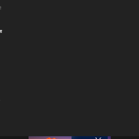
ं
ला
।