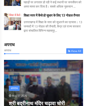
पहाड़ों पर लगातार हो रही ने कई स्थानों पर जनजीवन को
अस्त व्यस्त कर दिया है। सबसे अधिक नुकसान ...
शिक्षा स्तर में कैसे हो सुधार के लिए 13 नोडल तैनात
उत्तराखण्ड में शिक्षा के स्तर को सुधारने का प्रयास। 13
जनपदों में 13 नोडल की तैनाती, केंद्र एवं राज्य सरकार
द्वारा संचालित विभिन्न महत्वपूर्...
अपराध
अपराध
View All
अपराध
Aug 07 2026
श्री बद्रीनाथ मंदिर चढ़ावा चोरी