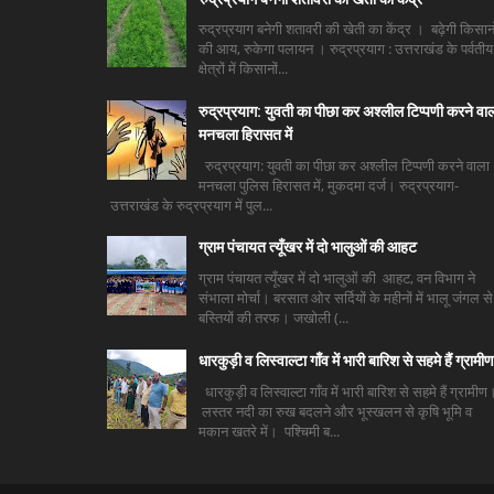
रुद्रप्रयाग बनेगी शतावरी की खेती का केंद्र । बढ़ेगी किसानो
की आय, रुकेगा पलायन । रुद्रप्रयाग : उत्तराखंड के पर्वतीय
क्षेत्रों में किसानों...
रुद्रप्रयाग: युवती का पीछा कर अश्लील टिप्पणी करने वा
मनचला हिरासत में
रुद्रप्रयाग: युवती का पीछा कर अश्लील टिप्पणी करने वाला
मनचला पुलिस हिरासत में, मुकदमा दर्ज। रुद्रप्रयाग-
उत्तराखंड के रुद्रप्रयाग में पुल...
ग्राम पंचायत त्यूँखर में दो भालुओं की आहट
ग्राम पंचायत त्यूँखर में दो भालुओं की आहट, वन विभाग ने
संभाला मोर्चा। बरसात ओर सर्दियों के महीनों में भालू जंगल से
बस्तियों की तरफ। जखोली (...
धारकुड़ी व लिस्वाल्टा गाँव में भारी बारिश से सहमे हैं ग्रामीण
धारकुड़ी व लिस्वाल्टा गाँव में भारी बारिश से सहमे हैं ग्रामीण
लस्तर नदी का रुख बदलने और भूस्खलन से कृषि भूमि व
मकान खतरे में। पश्चिमी ब...