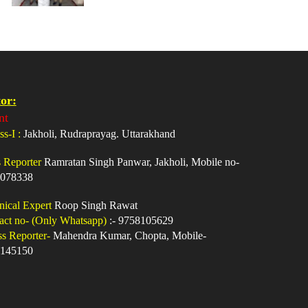
or:
nt
ss-I :
Jakholi, Rudraprayag. Uttarakhand
s Reporter
Ramratan Singh Panwar, Jakholi, Mobile no-
078338
nical Expert
Roop Singh Rawat
act no- (Only Whatsapp)
:- 9758105629
ss Reporter-
Mahendra Kumar, Chopta, Mobile-
145150