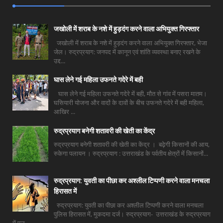
जखोली में शराब के नशे में हुड़दंग करने वाला अभियुक्त गिरफ्तार
जखोली में शराब के नशे में हुड़दंग करने वाला अभियुक्त गिरफ्तार, भेजा
जेल। रुद्रप्रयाग: जनपद में कानून एवं शांति व्यवस्था बनाए रखने के
उद्द...
घास लेने गई महिला उफनते गदेरे में बही
घास लेने गई महिला उफनते गदेरे में बही, मौत से गांव में पसरा मातम।
घसियारी योजना और वादों के दावों के बीच उफनते गदेरे में बही महिला,
आखिर ...
रुद्रप्रयाग बनेगी शतावरी की खेती का केंद्र
रुद्रप्रयाग बनेगी शतावरी की खेती का केंद्र । बढ़ेगी किसानों की आय,
रुकेगा पलायन । रुद्रप्रयाग : उत्तराखंड के पर्वतीय क्षेत्रों में किसानों...
रुद्रप्रयाग: युवती का पीछा कर अश्लील टिप्पणी करने वाला मनचला
हिरासत में
रुद्रप्रयाग: युवती का पीछा कर अश्लील टिप्पणी करने वाला मनचला
पुलिस हिरासत में, मुकदमा दर्ज। रुद्रप्रयाग- उत्तराखंड के रुद्रप्रयाग