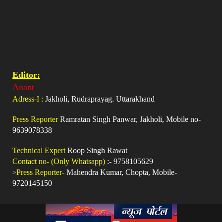
Editor:
Anant
Adress-I :
Jakholi, Rudraprayag. Uttarakhand
Press Reporter
Ramratan Singh Panwar, Jakholi, Mobile no-
9639078338
Technical Expert
Roop Singh Rawat
Contact no- (Only Whatsapp)
:- 9758105629
>
Press Reporter-
Mahendra Kumar, Chopta, Mobile-
9720145150