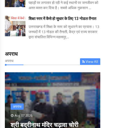
पहाड़ों पर लगातार हो रही ने कई स्थानों पर जनजीवन को
अस्त व्यस्त कर दिया है। सबसे अधिक नुकसान ...
शिक्षा स्तर में कैसे हो सुधार के लिए 13 नोडल तैनात
उत्तराखण्ड में शिक्षा के स्तर को सुधारने का प्रयास। 13
जनपदों में 13 नोडल की तैनाती, केंद्र एवं राज्य सरकार
द्वारा संचालित विभिन्न महत्वपूर्...
अपराध
अपराध
View All
अपराध
Aug 07 2026
श्री बद्रीनाथ मंदिर चढ़ावा चोरी