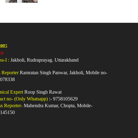
or:
nt
ss-I :
Jakholi, Rudraprayag. Uttarakhand
s Reporter
Ramratan Singh Panwar, Jakholi, Mobile no-
078338
nical Expert
Roop Singh Rawat
act no- (Only Whatsapp)
:- 9758105629
ss Reporter-
Mahendra Kumar, Chopta, Mobile-
145150