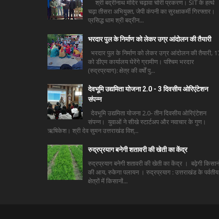
श्री बद्रीनाथ मंदिर चढ़ावा चोरी प्रकरण। SIT के हत्थे
चढ़ा तीसरा अभियुक्त, जेपी कंपनी का सुरक्षाकर्मी गिरफ्तार।
प्रसिद्ध धाम श्री बद्रीन...
भरदार पुल के निर्माण को लेकर उग्र आंदोलन की तैयारी
भरदार पुल के निर्माण को लेकर उग्र आंदोलन की तैयारी, 1
को डीएम कार्यालय घेरेंगे ग्रामीण। पश्चिम भरदार
(रुद्रप्रयाग): क्षेत्र की वर्षों पु...
देवभूमि उद्यमिता योजना 2.0 - 3 दिवसीय ओरिएंटेशन
संपन्न
देवभूमि उद्यमिता योजना 2.0- तीन दिवसीय ओरिएंटेशन
संपन्न। युवाओं ने सीखे स्टार्टअप और नवाचार के गुण।
ऋषिकेश। श्री देव सुमन उत्तराखंड विश्...
रुद्रप्रयाग बनेगी शतावरी की खेती का केंद्र
रुद्रप्रयाग बनेगी शतावरी की खेती का केंद्र । बढ़ेगी किसानो
की आय, रुकेगा पलायन । रुद्रप्रयाग : उत्तराखंड के पर्वतीय
क्षेत्रों में किसानों...