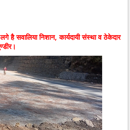
े लगे है सवालिया निशान, कार्यदायी संस्था व ठेकेदार
ुण्डीर।