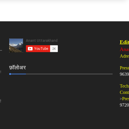
Edit
Ana
Adre
फ़ॉलोअर
Pres
ा
9639
Tech
Cont
>
Pre
ं
9720