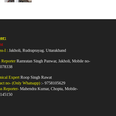
or:
nt
ss-I :
Jakholi, Rudraprayag. Uttarakhand
s Reporter
Ramratan Singh Panwar, Jakholi, Mobile no-
078338
nical Expert
Roop Singh Rawat
act no- (Only Whatsapp)
:- 9758105629
ss Reporter-
Mahendra Kumar, Chopta, Mobile-
145150