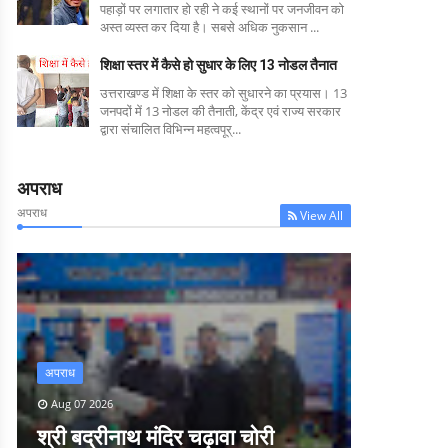
पहाड़ों पर लगातार हो रही ने कई स्थानों पर जनजीवन को
अस्त व्यस्त कर दिया है। सबसे अधिक नुकसान ...
शिक्षा स्तर में कैसे हो सुधार के लिए 13 नोडल तैनात
उत्तराखण्ड में शिक्षा के स्तर को सुधारने का प्रयास। 13
जनपदों में 13 नोडल की तैनाती, केंद्र एवं राज्य सरकार
द्वारा संचालित विभिन्न महत्वपूर्...
अपराध
अपराध
View All
अपराध
Aug 07 2026
श्री बद्रीनाथ मंदिर चढ़ावा चोरी