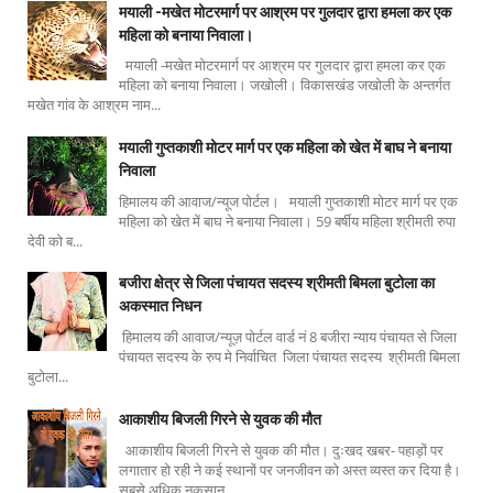
मयाली -मखेत मोटरमार्ग पर आश्रम पर गुलदार द्वारा हमला कर एक
महिला को बनाया निवाला।
मयाली -मखेत मोटरमार्ग पर आश्रम पर गुलदार द्वारा हमला कर एक
महिला को बनाया निवाला। जखोली। विकासखंड जखोली के अन्तर्गत
मखेत गांव के आश्रम नाम...
मयाली गुप्तकाशी मोटर मार्ग पर एक महिला को खेत में बाघ ने बनाया
निवाला
हिमालय की आवाज/न्यूज पोर्टल। मयाली गुप्तकाशी मोटर मार्ग पर एक
महिला को खेत में बाघ ने बनाया निवाला। 59 बर्षीय महिला श्रीमती रुपा
देवी को ब...
बजीरा क्षेत्र से जिला पंचायत सदस्य श्रीमती बिमला बुटोला का
अकस्मात निधन
हिमालय की आवाज/न्यूज़ पोर्टल वार्ड नं 8 बजीरा न्याय पंचायत से जिला
पंचायत सदस्य के रुप मे निर्वाचित जिला पंचायत सदस्य श्रीमती बिमला
बुटोला...
आकाशीय बिजली गिरने से युवक की मौत
आकाशीय बिजली गिरने से युवक की मौत। दुःखद खबर- पहाड़ों पर
लगातार हो रही ने कई स्थानों पर जनजीवन को अस्त व्यस्त कर दिया है।
सबसे अधिक नुकसान ...