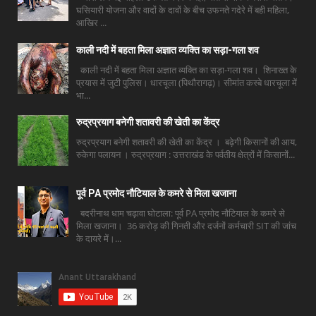
घसियारी योजना और वादों के दावों के बीच उफनते गदेरे में बही महिला,
आखिर ...
काली नदी में बहता मिला अज्ञात व्यक्ति का सड़ा-गला शव
काली नदी में बहता मिला अज्ञात व्यक्ति का सड़ा-गला शव। शिनाख्त के
प्रयास में जुटी पुलिस। धारचूला (पिथौरागढ़)। सीमांत कस्बे धारचूला में
भा...
रुद्रप्रयाग बनेगी शतावरी की खेती का केंद्र
रुद्रप्रयाग बनेगी शतावरी की खेती का केंद्र । बढ़ेगी किसानों की आय,
रुकेगा पलायन । रुद्रप्रयाग : उत्तराखंड के पर्वतीय क्षेत्रों में किसानों...
पूर्व PA प्रमोद नौटियाल के कमरे से मिला खजाना
बदरीनाथ धाम चढ़ावा घोटाला: पूर्व PA प्रमोद नौटियाल के कमरे से
मिला खजाना। 36 करोड़ की गिनती और दर्जनों कर्मचारी SIT की जांच
के दायरे में।...