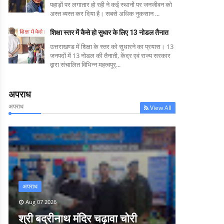
पहाड़ों पर लगातार हो रही ने कई स्थानों पर जनजीवन को
अस्त व्यस्त कर दिया है। सबसे अधिक नुकसान ...
शिक्षा स्तर में कैसे हो सुधार के लिए 13 नोडल तैनात
उत्तराखण्ड में शिक्षा के स्तर को सुधारने का प्रयास। 13
जनपदों में 13 नोडल की तैनाती, केंद्र एवं राज्य सरकार
द्वारा संचालित विभिन्न महत्वपूर्...
अपराध
अपराध
View All
अपराध
Aug 07 2026
श्री बद्रीनाथ मंदिर चढ़ावा चोरी