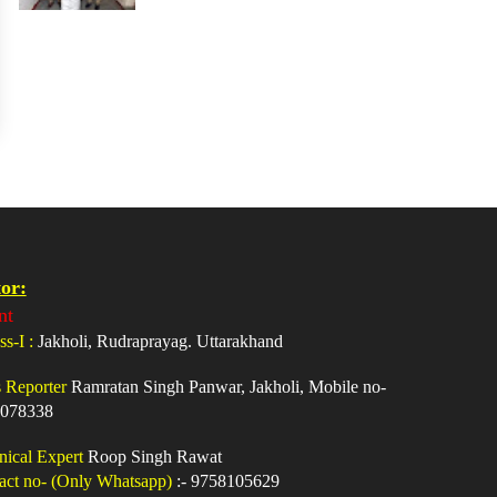
or:
nt
ss-I :
Jakholi, Rudraprayag. Uttarakhand
s Reporter
Ramratan Singh Panwar, Jakholi, Mobile no-
078338
nical Expert
Roop Singh Rawat
act no- (Only Whatsapp)
:- 9758105629