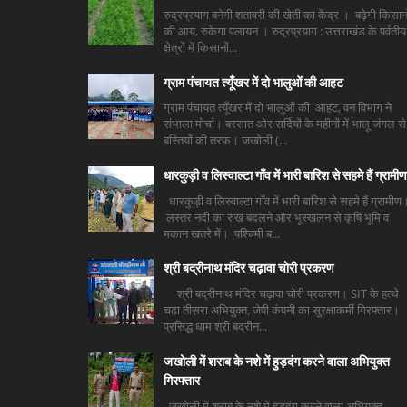
रुद्रप्रयाग बनेगी शतावरी की खेती का केंद्र । बढ़ेगी किसानो
की आय, रुकेगा पलायन । रुद्रप्रयाग : उत्तराखंड के पर्वतीय
क्षेत्रों में किसानों...
ग्राम पंचायत त्यूँखर में दो भालुओं की आहट
ग्राम पंचायत त्यूँखर में दो भालुओं की आहट, वन विभाग ने
संभाला मोर्चा। बरसात ओर सर्दियों के महीनों में भालू जंगल से
बस्तियों की तरफ। जखोली (...
धारकुड़ी व लिस्वाल्टा गाँव में भारी बारिश से सहमे हैं ग्रामीण
धारकुड़ी व लिस्वाल्टा गाँव में भारी बारिश से सहमे हैं ग्रामीण
लस्तर नदी का रुख बदलने और भूस्खलन से कृषि भूमि व
मकान खतरे में। पश्चिमी ब...
श्री बद्रीनाथ मंदिर चढ़ावा चोरी प्रकरण
श्री बद्रीनाथ मंदिर चढ़ावा चोरी प्रकरण। SIT के हत्थे
चढ़ा तीसरा अभियुक्त, जेपी कंपनी का सुरक्षाकर्मी गिरफ्तार।
प्रसिद्ध धाम श्री बद्रीन...
जखोली में शराब के नशे में हुड़दंग करने वाला अभियुक्त
गिरफ्तार
जखोली में शराब के नशे में हुड़दंग करने वाला अभियुक्त