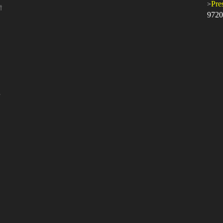
>
Pre
ं
9720
।