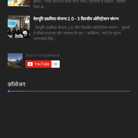
झपटा। गंभीर हालत में हायर सेंटर रेफर; ग्रामीणों में दहशत। सीमांत
जिले क...
देवभूमि उद्यमिता योजना 2.0 - 3 दिवसीय ओरिएंटेशन संपन्न
देवभूमि उद्यमिता योजना 2.0- तीन दिवसीय ओरिएंटेशन संपन्न। युवाओं
ने सीखे स्टार्टअप और नवाचार के गुण। ऋषिकेश। श्री देव सुमन
उत्तराखंड विश्...
फ़ॉलोअर