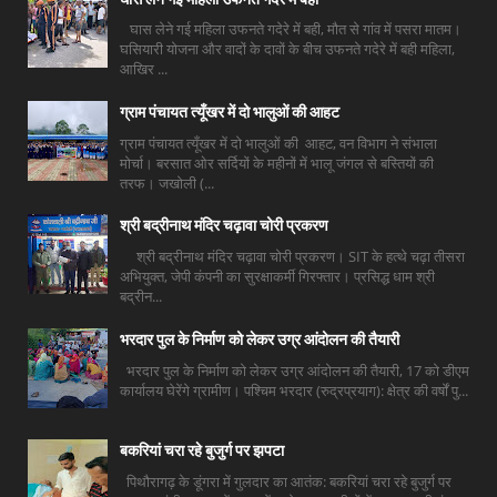
घास लेने गई महिला उफनते गदेरे में बही, मौत से गांव में पसरा मातम।
घसियारी योजना और वादों के दावों के बीच उफनते गदेरे में बही महिला,
आखिर ...
ग्राम पंचायत त्यूँखर में दो भालुओं की आहट
ग्राम पंचायत त्यूँखर में दो भालुओं की आहट, वन विभाग ने संभाला
मोर्चा। बरसात ओर सर्दियों के महीनों में भालू जंगल से बस्तियों की
तरफ। जखोली (...
श्री बद्रीनाथ मंदिर चढ़ावा चोरी प्रकरण
श्री बद्रीनाथ मंदिर चढ़ावा चोरी प्रकरण। SIT के हत्थे चढ़ा तीसरा
अभियुक्त, जेपी कंपनी का सुरक्षाकर्मी गिरफ्तार। प्रसिद्ध धाम श्री
बद्रीन...
भरदार पुल के निर्माण को लेकर उग्र आंदोलन की तैयारी
भरदार पुल के निर्माण को लेकर उग्र आंदोलन की तैयारी, 17 को डीएम
कार्यालय घेरेंगे ग्रामीण। पश्चिम भरदार (रुद्रप्रयाग): क्षेत्र की वर्षों पु...
बकरियां चरा रहे बुजुर्ग पर झपटा
पिथौरागढ़ के डूंगरा में गुलदार का आतंक: बकरियां चरा रहे बुजुर्ग पर