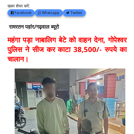
खबर शेयर करें:
Facebook
Whatsapp
Twitter
रामरतन पव़ांर/गढ़वाल ब्यूरो
महंगा पड़ा नाबालिग बेटे को वाहन देना, गोपेश्वर
पुलिस ने सीज कर काटा 38,500/- रुपये का
चालान।